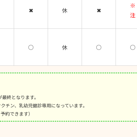
※
✖
休
✖
注
○
休
○
○
0が最終となります。
時間はワクチン、乳幼児健診専用になっています。
日予約できます）