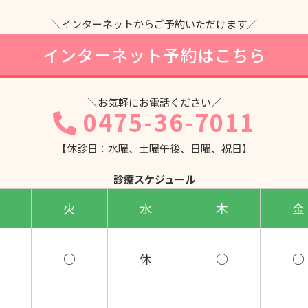
＼インターネットからご予約いただけます／
インターネット予約はこちら
＼お気軽にお電話ください／
0475-36-7011
【休診日：水曜、土曜午後、日曜、祝日】
診療スケジュール
火
水
木
金
○
休
○
○