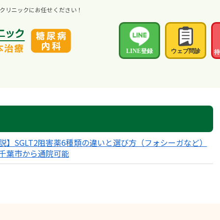
クリニックにお任せください！
LINE登録
ウェブ問診
待
説】SGLT2阻害薬6種類の違いと選び方（フォシーガなど）
千葉市から通院可能