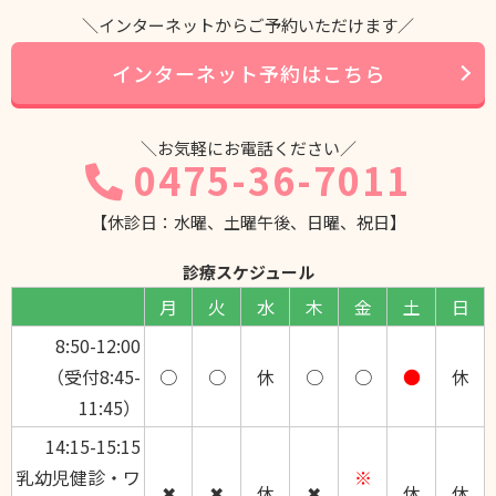
＼インターネットからご予約いただけます／
インターネット予約はこちら
＼お気軽にお電話ください／
0475-36-7011
【休診日：水曜、土曜午後、日曜、祝日】
診療スケジュール
月
火
水
木
金
土
日
8:50-12:00
（受付8:45-
○
○
休
○
○
●
休
11:45）
14:15-15:15
乳幼児健診・ワ
※
✖
✖
休
✖
休
休