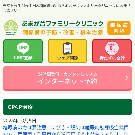
千葉県長生郡長生村の糖尿病内科ならあまが台ファミリークリニックにお任せ
ください！
LINE登録
ウェブ問診
待たずに会計
24時間受付・カンタンにできる
インターネット予約
CPAP治療
2025年10月9日
糖尿病の方は要注意！いびき・眠気は睡眠時無呼吸症候群
かも｜茂原市・千葉市から通院可【あまが台ファミリーク