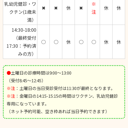
乳幼児健診・ワ
※
✖
✖
休
✖
休
休
クチン(1歳未
注
満）
14:30-18:00
（最終受付
○
○
休
○
○
休
休
17:30：予約済
みの方）
●
土曜日の診療時間は9:00～13:00
（受付8:45～12:45）
※注
：土曜日の当日受診受付は11:30が最終となります。
※注
：金曜日の14:15-15:15の時間はワクチン、乳幼児健診
専用になっています。
（ネット予約可能、空き枠あれば当日予約できます）