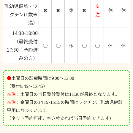
乳幼児健診・ワ
※
✖
✖
休
✖
休
休
クチン(1歳未
注
満）
14:30-18:00
（最終受付
○
○
休
○
○
休
休
17:30：予約済
みの方）
●
土曜日の診療時間は9:00～13:00
（受付8:45～12:45）
※注
：土曜日の当日受診受付は11:30が最終となります。
※注
：金曜日の14:15-15:15の時間はワクチン、乳幼児健診
専用になっています。
（ネット予約可能、空き枠あれば当日予約できます）