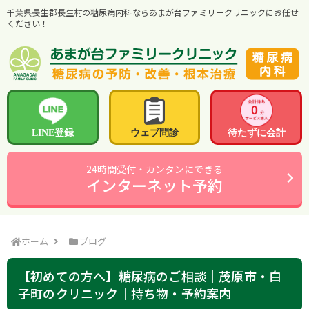
千葉県長生郡長生村の糖尿病内科ならあまが台ファミリークリニックにお任せ
ください！
LINE登録
ウェブ問診
待たずに会計
24時間受付・カンタンにできる
インターネット予約
ホーム
ブログ
【初めての方へ】糖尿病のご相談｜茂原市・白
子町のクリニック｜持ち物・予約案内