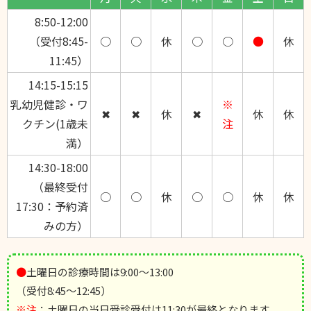
8:50-12:00
（受付8:45-
○
○
休
○
○
●
休
11:45）
14:15-15:15
乳幼児健診・ワ
※
✖
✖
休
✖
休
休
クチン(1歳未
注
満）
14:30-18:00
（最終受付
○
○
休
○
○
休
休
17:30：予約済
みの方）
●
土曜日の診療時間は9:00～13:00
（受付8:45～12:45）
※注
：土曜日の当日受診受付は11:30が最終となります。